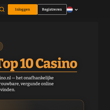
Inloggen
Registreren
Top 10 Casino
ino.nl — het onafhankelijke
trouwbare, vergunde online
 vinden.