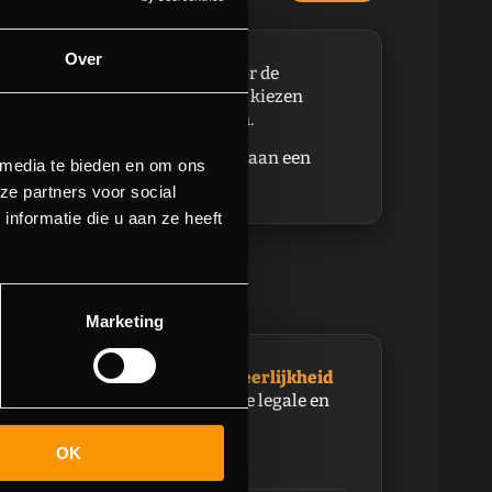
Over
ings- en informatieplatform voor de
s om bewust en geïnformeerd te kiezen
spelautoriteit (Ksa) beschikken.
atie wil Top 10 Casino bijdragen aan een
 media te bieden en om ons
ze partners voor social
nformatie die u aan ze heeft
Marketing
fde waarden delen:
veiligheid, eerlijkheid
een teken van vertrouwen in onze legale en
OK