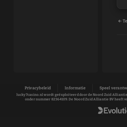
← Te
Privacybeleid
Informatie
Speel verant
lucky7casino.nl wordt geëxploiteerd door de Noord Zuid Alliantie
onder nummer 82364109. De Noord Zuid Alliantie BV heeft v