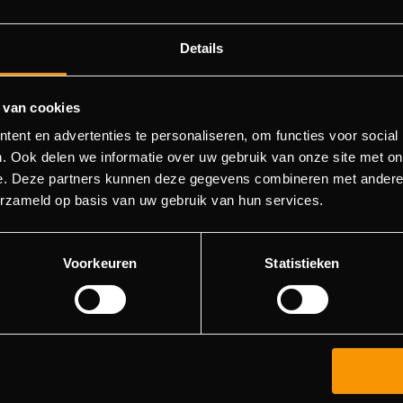
Details
Top 10 Casino
(Top10Casino.nl) is een onafhankelijk vergelijk
Nederlandse online kansspelmarkt. Het platform helpt speler
tussen aanbieders die over een geldige vergunning van de Kans
 van cookies
Met heldere reviews, eerlijke vergelijkingen en actuele inform
ent en advertenties te personaliseren, om functies voor social
veilige en transparante speelomgeving in Nederland.
. Ook delen we informatie over uw gebruik van onze site met on
e. Deze partners kunnen deze gegevens combineren met andere i
erzameld op basis van uw gebruik van hun services.
Onze samenwerking
Voorkeuren
Statistieken
Lucky7Casino werkt samen met Top 10 Casino omdat we dezel
en verantwoord spelen
. De vermelding op Top10Casino.nl is 
transparante speelomgeving.
Volledig vergund door de Kansspelautoriteit (Ksa)