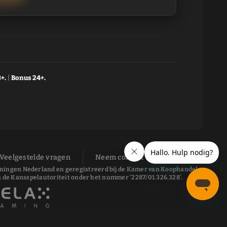
+.
|
Bonus 24+.
Veelgestelde vragen
Neem contact met ons op
 Groningen Nederland en geregistreerd bij de Kamer van Koophandel
 de Kansspelautoriteit onder het nummer ‘2287/01.326.328’.
elen
.