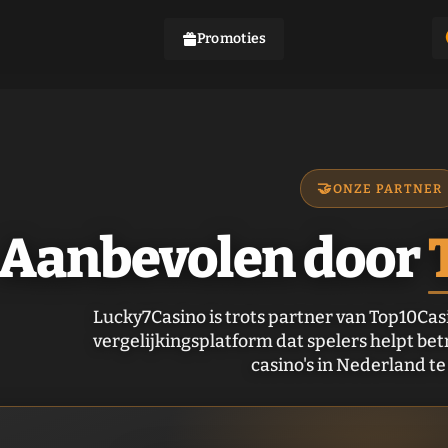
Promoties
ONZE PARTNER
Aanbevolen door
Lucky7Casino is trots partner van Top10Cas
vergelijkingsplatform dat spelers helpt be
casino's in Nederland te