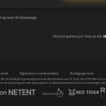
rug naar de homepage
Wat kost gokken jou? Stop op tijd.
18
woord
Algemene voorwaarden
Bankgegevens
 BV, dit bedrijf is gevestigd aan de Bieslookstraat 31, Unit A4, 9731 HH te
oor deze gereguleerde kansspelen in Nederland een licentie ontvangen van
Wat kost gokken jou? Stop op tijd. Lees meer over
Verantwoord Sp