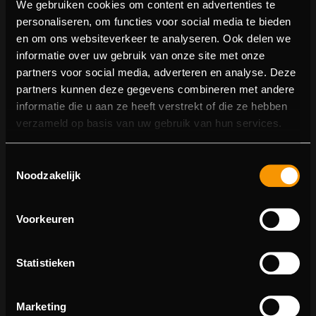
We gebruiken cookies om content en advertenties te
personaliseren, om functies voor social media te bieden
en om ons websiteverkeer te analyseren. Ook delen we
OEPS!
informatie over uw gebruik van onze site met onze
partners voor social media, adverteren en analyse. Deze
partners kunnen deze gegevens combineren met andere
Er is iets misgegaan... Laad de pagina opnieuw en
informatie die u aan ze heeft verstrekt of die ze hebben
probeer het opnieuw.
verzameld op basis van uw gebruik van hun services.
Toestemmingsselectie
HERLADEN
Noodzakelijk
Voorkeuren
Statistieken
Marketing