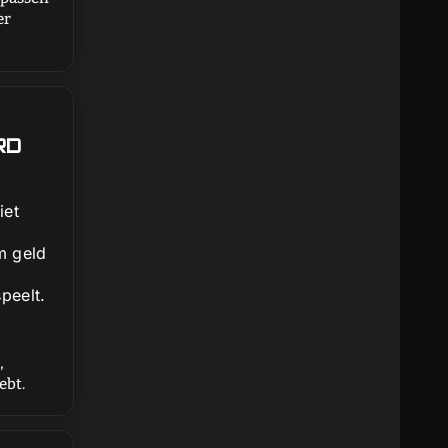
er
RD
iet
m geld
peelt.
,
ebt.