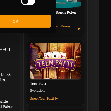
ijgen
Texas Hold'em Bonus Poker
ere
 écht
Evolution
OK
Speel Texas Hold'em Bonus
▶
Poker
CARD
 bets).
irs,
Teen Patti
Evolution
Speel Teen Patti
▶
ronde
rd Poker