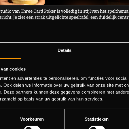
studio van Three Card Poker is volledig in stijl van het spelthema
richt. Je ziet een strak uitgelichte speeltafel, een duidelijk centr
ment en een ervaren presentator of dealer.
nterface laat precies zien welke inzetten actief zijn, welke multi
den en welke resultaten eerder zijn gevallen. Of je nu op desktop, 
rtphone speelt: de stream en bediening blijven soepel en overzic
Details
ELVERLOOP
 van cookies
OE WERKT THREE CARD POKER? SPELR
ent en advertenties te personaliseren, om functies voor social
N SPELVERLOOP
. Ook delen we informatie over uw gebruik van onze site met on
e. Deze partners kunnen deze gegevens combineren met andere i
speelt Three Card Poker (3 kaarten) tegen het huis. Je start met ee
gt je kaarten en beslist vervolgens of je doorgaat (Play/Call) of pa
erzameld op basis van uw gebruik van hun services.
e plaatst een
en ontvangt
.
Ante
drie kaarten
e kiest daarna:
(verder spelen) of
(passen
Play/Call
Fold
e dealer speelt volgens vaste regels; daarna worden ha
Voorkeuren
Statistieken
ergeleken en uitbetaald volgens de tabel.