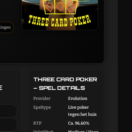
lingen
THREE CARD POKER
E
– SPEL DETAILS
Provider
Evolution
Speltype
Live poker
tegen het huis
RTP
Ca. 96,60%