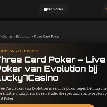
Promoties
>
Games
>
Evolution
>
Three Card Poker
OLUTION • LIVE POKER
hree Card Poker – Live
oker van Evolution bij
Lucky7Casino
ee Card Poker van Evolution is een live poker tegen het huis met
esentatie, multipliers en een studio die speciaal is ontworpen v
rd Poker.