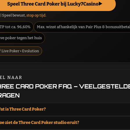
Speel Three Card Poker bij Lucky7Casino
▶
 | Speel bewust,
stop op tijd
.
TP tot ca. 96,60%
Max. winst afhankelijk van Pair Plus & bonusuitbeta
ive poker tegen het huis
 Live Poker • Evolution
EL NAAR
HREE CARD POKER FAQ – VEELGESTELD
RAGEN
at is Three Card Poker?
oe ziet de Three Card Poker studio eruit?