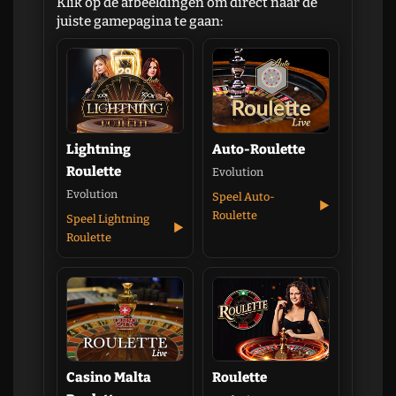
Klik op de afbeeldingen om direct naar de
juiste gamepagina te gaan:
Lightning
Auto-Roulette
Roulette
Evolution
Evolution
Speel Auto-
▶
Roulette
Speel Lightning
▶
Roulette
Casino Malta
Roulette