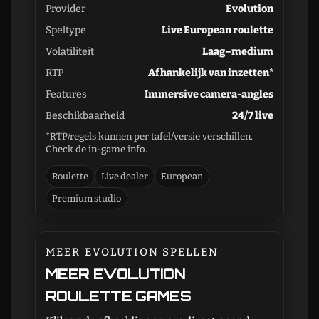
Provider
Evolution
Speltype
Live European roulette
Volatiliteit
Laag–medium
RTP
Afhankelijk van inzetten*
Features
Immersive camera-angles
Beschikbaarheid
24/7 live
*RTP/regels kunnen per tafel/versie verschillen.
Check de in-game info.
Roulette
Live dealer
European
Premium studio
MEER EVOLUTION SPELLEN
MEER EVOLUTION
ROULETTE GAMES