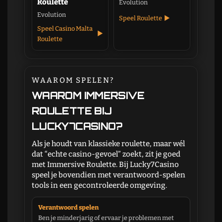
Roulette
Evolution
Evolution
Speel Roulette
▶
Speel Casino Malta
▶
Roulette
WAAROM SPELEN?
WAAROM IMMERSIVE
ROULETTE BIJ
LUCKY7CASINO?
Als je houdt van klassieke roulette, maar wél
dat “echte casino-gevoel” zoekt, zit je goed
met Immersive Roulette. Bij Lucky7Casino
speel je bovendien met verantwoord-spelen
tools in een gecontroleerde omgeving.
Verantwoord spelen
Ben je minderjarig of ervaar je problemen met