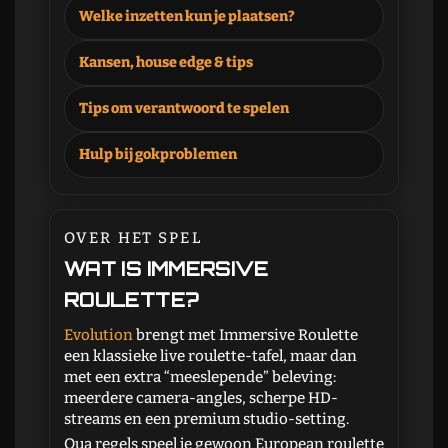
Welke inzetten kun je plaatsen?
Kansen, house edge & tips
Tips om verantwoord te spelen
Hulp bij gokproblemen
OVER HET SPEL
WAT IS IMMERSIVE
ROULETTE?
Evolution
brengt met Immersive Roulette
een klassieke live roulette-tafel, maar dan
met een extra “meeslepende” beleving:
meerdere camera-angles, scherpe HD-
streams en een premium studio-setting.
Qua regels speel je gewoon European roulette