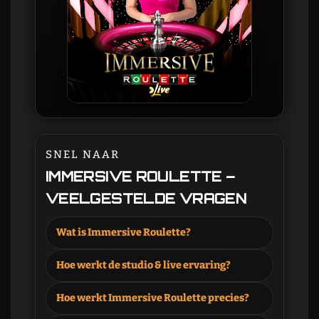
SNEL NAAR
IMMERSIVE ROULETTE –
VEELGESTELDE VRAGEN
Wat is Immersive Roulette?
Hoe werkt de studio & live ervaring?
Hoe werkt Immersive Roulette precies?