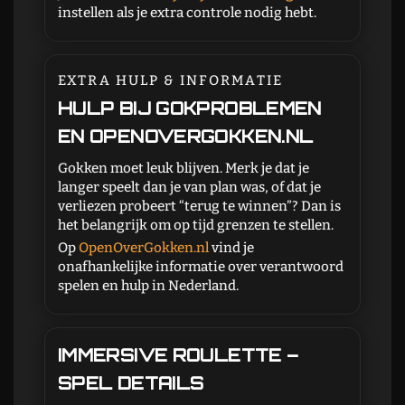
instellen als je extra controle nodig hebt.
EXTRA HULP & INFORMATIE
HULP BIJ GOKPROBLEMEN
EN OPENOVERGOKKEN.NL
Gokken moet leuk blijven. Merk je dat je
langer speelt dan je van plan was, of dat je
verliezen probeert “terug te winnen”? Dan is
het belangrijk om op tijd grenzen te stellen.
Op
OpenOverGokken.nl
vind je
onafhankelijke informatie over verantwoord
spelen en hulp in Nederland.
IMMERSIVE ROULETTE –
SPEL DETAILS