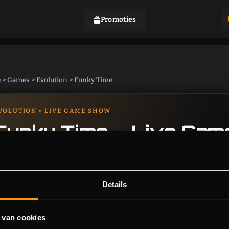
Promoties
e
>
Games
>
Evolution
>
Funky Time
VOLUTION • LIVE GAME SHOW
Funky Time – Live Gam
Show van Evolution bij
Details
Lucky7Casino
 van cookies
isco-vibes, neonlichten en retro-bonusspelletjes vol multipliers. 
ime is een energieke live game show met een prijzenrad, bonusva