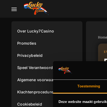
Over Lucky7Casino
Hom
Promoties
E
Privacybeleid
Speel Verantwoord
Algemene voorwaarden
Toestemming
Klachtenprocedure
Deze website maakt gebruik
D
Cookiebeleid
T