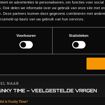
ent en advertenties te personaliseren, om functies voor social
en host die de sfeer erin houdt.
. Ook delen we informatie over uw gebruik van onze site met on
e. Deze partners kunnen deze gegevens combineren met andere i
Speel Funky Time bij Lucky7Casino
▶
erzameld op basis van uw gebruik van hun services.
+ | Speel bewust,
stop op tijd
.
RTP circa 96,00% (segment-afhankelijk)
Voorkeuren
Statistieken
Max. winst: afhankelijk van multipliers & bonusrondes
Prijzenrad, bonusvakken & live host
🎥 Evolution live game show • 24/7 beschikbaar
NEL NAAR
UNKY TIME – VEELGESTELDE VRAGEN
at is Funky Time?