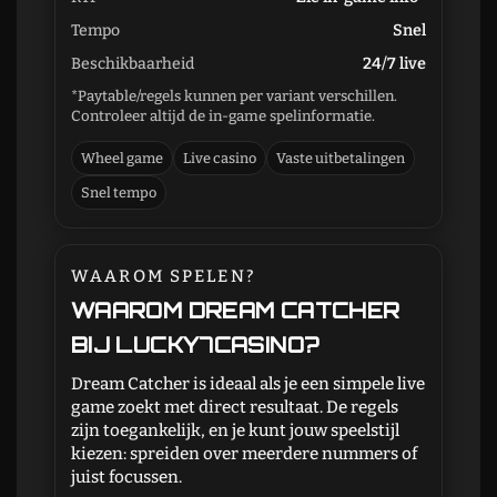
Tempo
Snel
Beschikbaarheid
24/7 live
*Paytable/regels kunnen per variant verschillen.
Controleer altijd de in-game spelinformatie.
Wheel game
Live casino
Vaste uitbetalingen
Snel tempo
WAAROM SPELEN?
WAAROM DREAM CATCHER
BIJ LUCKY7CASINO?
Dream Catcher is ideaal als je een simpele live
game zoekt met direct resultaat. De regels
zijn toegankelijk, en je kunt jouw speelstijl
kiezen: spreiden over meerdere nummers of
juist focussen.