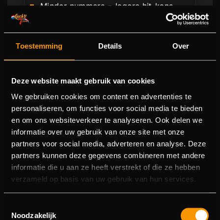
Minder nummers = lagere hit-kans,
maar mogelijk hogere uitbetaling bij
raak.
Tip: begin met kleine inzetten om het tempo
Toestemming
Details
Over
en de paytable aan te voelen.
Deze website maakt gebruik van cookies
FEATURES
We gebruiken cookies om content en advertenties te
FEATURES, BOOSTS EN
personaliseren, om functies voor social media te bieden
MULTIPLIERS
en om ons websiteverkeer te analyseren. Ook delen we
informatie over uw gebruik van onze site met onze
Afhankelijk van de variant kunnen er extra
features zijn, zoals multipliers of tijdelijke
partners voor social media, adverteren en analyse. Deze
boosts op bepaalde nummers. Dit kan je
partners kunnen deze gegevens combineren met andere
winst verhogen wanneer precies zo’n
informatie die u aan ze heeft verstrekt of die ze hebben
uitkomst valt.
verzameld op basis van uw gebruik van hun services.
Let op: features kunnen de beleving
spannender maken, maar veranderen niets
Toestemmingsselectie
aan het feit dat het een kansspel is. Check
Noodzakelijk
altijd de spelinfo voor de exacte werking.