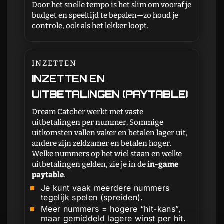
Door het snelle tempo is het slim om vooraf je
budget en speeltijd te bepalen—zo houd je
controle, ook als het lekker loopt.
INZETTEN
INZETTEN EN
UITBETALINGEN (PAYTABLE)
Dream Catcher werkt met vaste
uitbetalingen per nummer. Sommige
uitkomsten vallen vaker en betalen lager uit,
andere zijn zeldzamer en betalen hoger.
Welke nummers op het wiel staan en welke
uitbetalingen gelden, zie je in de
in-game
paytable
.
Je kunt vaak meerdere nummers
tegelijk spelen (spreiden).
Meer nummers = hogere “hit-kans”,
maar gemiddeld lagere winst per hit.