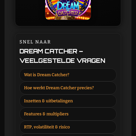
SNEL NAAR
DREAM CATCHER –
VEELGESTELDE VRAGEN
Wat is Dream Catcher?
Hoe werkt Dream Catcher precies?
Inzetten & uitbetalingen
Features & multipliers
RTP, volatiliteit & risico