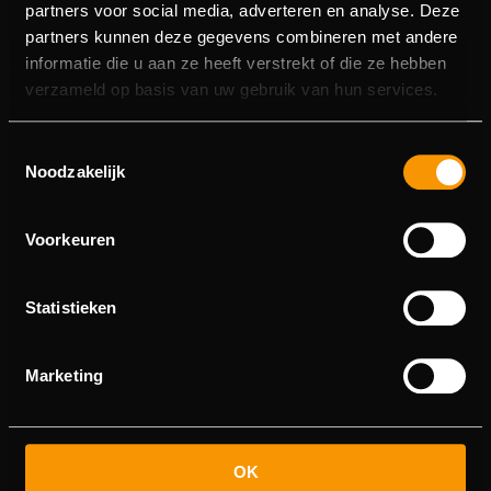
partners voor social media, adverteren en analyse. Deze
Outside bets
partners kunnen deze gegevens combineren met andere
Rood/Zwart, Even/Oneven,
informatie die u aan ze heeft verstrekt of die ze hebben
Hoog/Laag (1:1)
verzameld op basis van uw gebruik van hun services.
Dozijnen en Kolommen (2:1)
Met twee kogels kan een brede inzet (zoals
Toestemmingsselectie
rood/zwart) vaker “minstens één keer” raken
Noodzakelijk
in een ronde, terwijl smalle inzetten (zoals
straight-ups) juist spannend blijven door het
hogere uitbetalingspotentieel.
Voorkeuren
Statistieken
RTP & RISICO
RTP EN RISICO BIJ DOUBLE
BALL ROULETTE
Marketing
Double Ball Roulette gebruikt doorgaans een
Europees wiel (enkel 0). Bij Europees roulette
ligt de theoretische RTP rond
97,30%
OK
(huisvoordeel ~2,70%) op standaard inzetten.