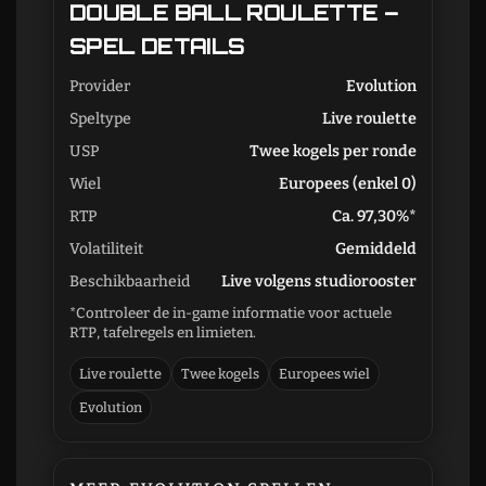
DOUBLE BALL ROULETTE –
SPEL DETAILS
Provider
Evolution
Speltype
Live roulette
USP
Twee kogels per ronde
Wiel
Europees (enkel 0)
RTP
Ca. 97,30%*
Volatiliteit
Gemiddeld
Beschikbaarheid
Live volgens studiorooster
*Controleer de in-game informatie voor actuele
RTP, tafelregels en limieten.
Live roulette
Twee kogels
Europees wiel
Evolution