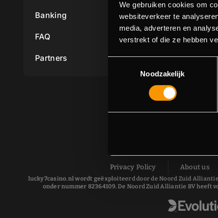
We gebruiken cookies om cont
Banking
websiteverkeer te analyseren
media, adverteren en analys
FAQ
verstrekt of die ze hebben v
Partners
Toestemmingsselectie
Noodzakelijk
Privacy Policy
About us
lucky7casino.nl wordt geëxploiteerd door de Noord Zuid Alliantie
onder nummer 82364109. De Noord Zuid Alliantie BV heeft v