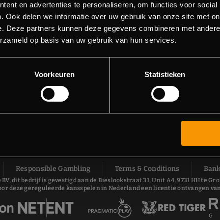
ent en advertenties te personaliseren, om functies voor social
. Ook delen we informatie over uw gebruik van onze site met on
e. Deze partners kunnen deze gegevens combineren met andere i
erzameld op basis van uw gebruik van hun services.
Voorkeuren
Statistieken
Responsible Gambling
Terms & Conditions
Bank
 BV, dit bedrijf is gevestigd aan de Bieslookstraat 31, Unit A4, 9731 HH te
oor deze gereguleerde kansspelen in Nederland een licentie ontvangen van