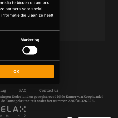
 media te bieden en om ons
ze partners voor social
nformatie die u aan ze heeft
Marketing
OK
ing
FAQ
Contact us
 Groningen Nederland en geregistreerd bij de Kamer van Koophandel
 de Kansspelautoriteit onder het nummer ‘2287/01.326.328’.