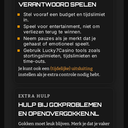
VERANTWOORD SPELEN
Stel vooraf een budget en tijdslimiet
in.
Speel voor entertainment, niet om
verliezen terug te winnen.
Neem pauzes als je merkt dat je
gehaast of emotioneel speelt.
Gebruik Lucky7Casino tools zoals
stortingslimieten, tijdslimieten en
time-outs.
Je kunt ook een
(tijdelijke) uitsluiting
instellen als je extra controle nodig hebt.
EXTRA HULP
HULP BIJ GOKPROBLEMEN
EN OPENOVERGOKKEN.NL
Gokken moet leuk blijven. Merk je dat je vaker