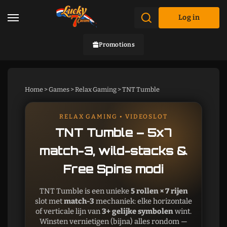
Log in
Promotions
Home
>
Games
>
Relax Gaming
>
TNT Tumble
RELAX GAMING • VIDEOSLOT
TNT Tumble – 5x7
match-3, wild-stacks &
Free Spins modi
TNT Tumble is een unieke
5 rollen × 7 rijen
slot met
match-3
mechaniek: elke horizontale
of verticale lijn van
3+ gelijke symbolen
wint.
Winsten vernietigen (bijna) alles rondom —