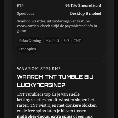
RTP
96,11% (theoretisch)
Speelbaar
Desktop & mobiel
Symboolwaardes, uitzonderingen en feature-
voorwaarden: check altijd de paytable/spelinfo in-
game.
Relax Gaming
Match-3
5x7
TNT
Free Spins
WAAROM SPELEN?
WAAROM TNT TUMBLE BIJ
LUCKY7CASINO?
TNT Tumble is top als je van snelle
kettingreacties houdt: winsten slopen het
raster, TNT wist rijen met donkere blokken
en de free spins laten je kiezen tussen
multiplier-focus
,
extra spins
of een mix.