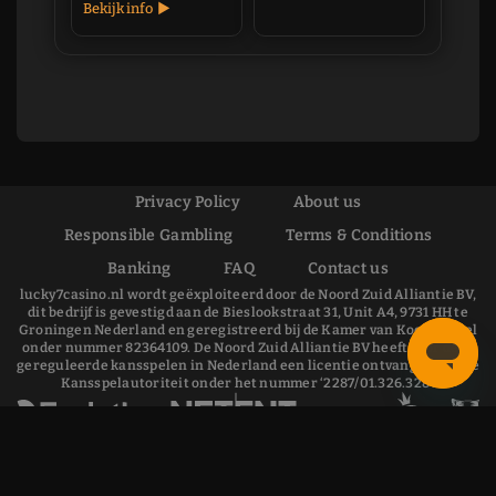
Bekijk info
▶
Privacy Policy
About us
Responsible Gambling
Terms & Conditions
Banking
FAQ
Contact us
lucky7casino.nl wordt geëxploiteerd door de Noord Zuid Alliantie BV,
dit bedrijf is gevestigd aan de Bieslookstraat 31, Unit A4, 9731 HH te
Groningen Nederland en geregistreerd bij de Kamer van Koophandel
onder nummer 82364109. De Noord Zuid Alliantie BV heeft voor deze
gereguleerde kansspelen in Nederland een licentie ontvangen van de
Kansspelautoriteit onder het nummer ‘2287/01.326.328’.
Gambling can be addictive, please play
responsibly. Read more about