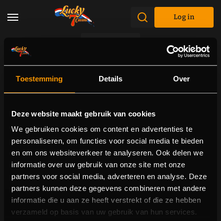
Log in
Promotions
Toestemming
Details
Over
Deze website maakt gebruik van cookies
We gebruiken cookies om content en advertenties te
personaliseren, om functies voor social media te bieden
en om ons websiteverkeer te analyseren. Ook delen we
informatie over uw gebruik van onze site met onze
partners voor social media, adverteren en analyse. Deze
partners kunnen deze gegevens combineren met andere
informatie die u aan ze heeft verstrekt of die ze hebben
verzameld op basis van uw gebruik van hun services.