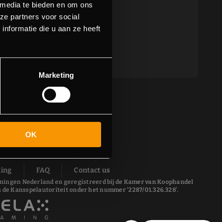
 media te bieden en om ons
ze partners voor social
nformatie die u aan ze heeft
Marketing
OK
ing
FAQ
Contact us
 Groningen Nederland en geregistreerd bij de Kamer van Koophandel
 de Kansspelautoriteit onder het nummer ‘2287/01.326.328’.