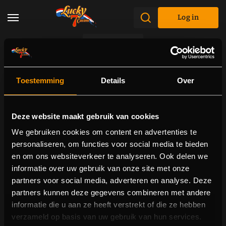
Log in
Promotions
Toestemming
Details
Over
Deze website maakt gebruik van cookies
We gebruiken cookies om content en advertenties te
personaliseren, om functies voor social media te bieden
en om ons websiteverkeer te analyseren. Ook delen we
informatie over uw gebruik van onze site met onze
partners voor social media, adverteren en analyse. Deze
partners kunnen deze gegevens combineren met andere
informatie die u aan ze heeft verstrekt of die ze hebben
verzameld op basis van uw gebruik van hun services.