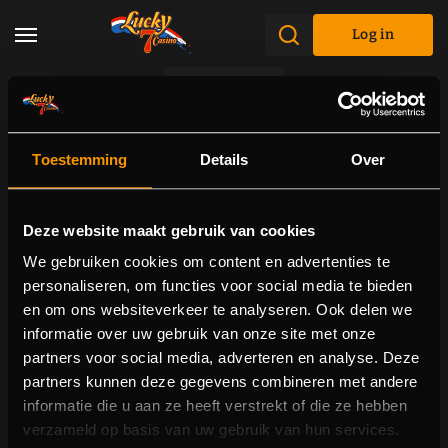
Log in
Promotions
Toestemming
Details
Over
Deze website maakt gebruik van cookies
We gebruiken cookies om content en advertenties te
personaliseren, om functies voor social media te bieden
en om ons websiteverkeer te analyseren. Ook delen we
informatie over uw gebruik van onze site met onze
partners voor social media, adverteren en analyse. Deze
partners kunnen deze gegevens combineren met andere
informatie die u aan ze heeft verstrekt of die ze hebben
verzameld op basis van uw gebruik van hun services.