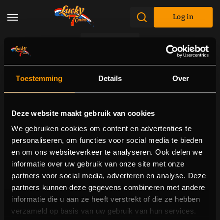
Log in
Promotions
Toestemming
Details
Over
Deze website maakt gebruik van cookies
We gebruiken cookies om content en advertenties te
personaliseren, om functies voor social media te bieden
en om ons websiteverkeer te analyseren. Ook delen we
informatie over uw gebruik van onze site met onze
partners voor social media, adverteren en analyse. Deze
partners kunnen deze gegevens combineren met andere
informatie die u aan ze heeft verstrekt of die ze hebben
verzameld op basis van uw gebruik van hun services.