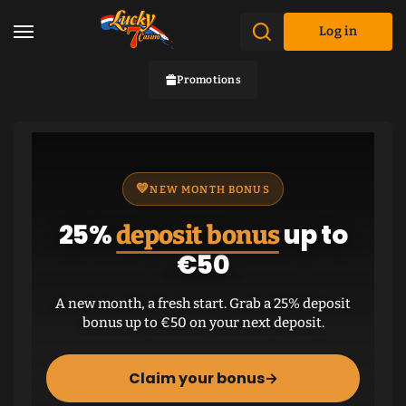
Log in
Promotions
NEW MONTH BONUS
25%
up to
deposit bonus
€50
A new month, a fresh start. Grab a 25% deposit
bonus up to €50 on your next deposit.
Claim your bonus
→