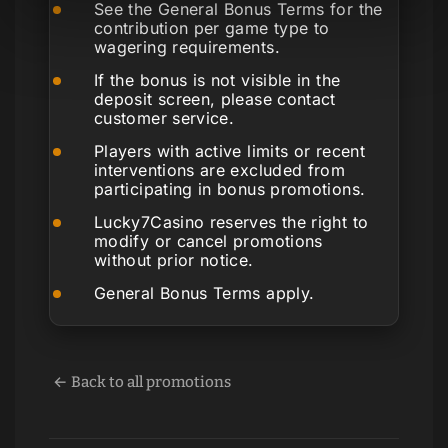
See the General Bonus Terms for the
contribution per game type to
wagering requirements.
If the bonus is not visible in the
deposit screen, please contact
customer service.
Players with active limits or recent
interventions are excluded from
participating in bonus promotions.
Lucky7Casino reserves the right to
modify or cancel promotions
without prior notice.
General Bonus Terms apply.
← Back to all promotions