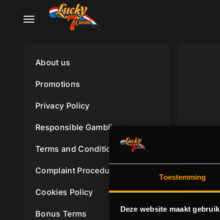
About us
Promotions
Privacy Policy
Responsible Gambling
Terms and Conditions
Complaint Procedure
Toestemming
Cookies Policy
Deze website maakt gebruik
Bonus Terms