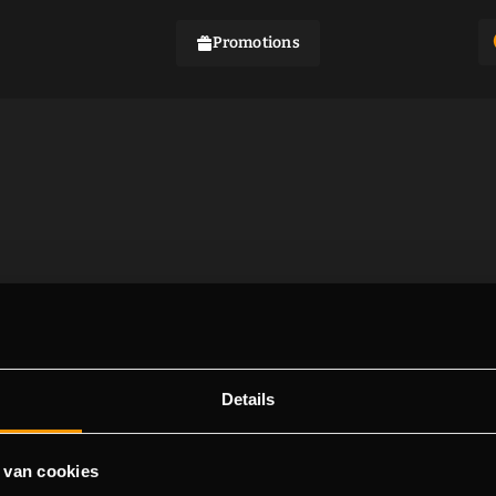
Promotions
Details
 van cookies