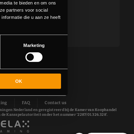
 media te bieden en om ons
ze partners voor social
nformatie die u aan ze heeft
Marketing
OK
ing
FAQ
Contact us
 Groningen Nederland en geregistreerd bij de Kamer van Koophandel
 de Kansspelautoriteit onder het nummer ‘2287/01.326.328’.