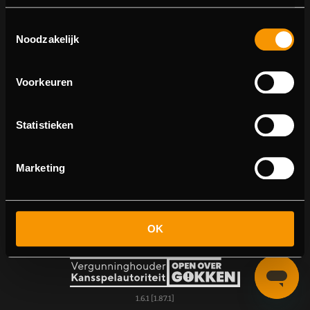
Toestemmingsselectie
Noodzakelijk
Privacy Policy
About us
Voorkeuren
Responsible Gambling
Terms & Conditions
Banking
FAQ
Contact us
Statistieken
lucky7casino.nl wordt geëxploiteerd door de Noord Zuid Alliantie BV,
dit bedrijf is gevestigd aan de Bieslookstraat 31, Unit A4, 9731 HH te
Groningen Nederland en geregistreerd bij de Kamer van Koophandel
onder nummer 82364109. De Noord Zuid Alliantie BV heeft voor deze
Marketing
gereguleerde kansspelen in Nederland een licentie ontvangen van de
Kansspelautoriteit onder het nummer ‘2287/01.326.328’.
Gambling can be addictive, please play responsibly. Read
OK
more about
Responsible Gambling
.
1.6.1 [1.87.1]