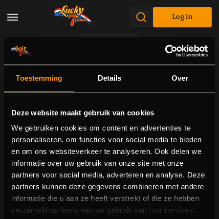
Log in
Promotions
Toestemming
Details
Over
Deze website maakt gebruik van cookies
We gebruiken cookies om content en advertenties te
personaliseren, om functies voor social media te bieden
en om ons websiteverkeer te analyseren. Ook delen we
informatie over uw gebruik van onze site met onze
partners voor social media, adverteren en analyse. Deze
partners kunnen deze gegevens combineren met andere
informatie die u aan ze heeft verstrekt of die ze hebben
verzameld op basis van uw gebruik van hun services.