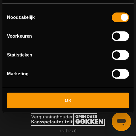
Toestemmingsselectie
Noodzakelijk
Privacy Policy
About us
Voorkeuren
Responsible Gambling
Terms & Conditions
Banking
FAQ
Contact us
Statistieken
lucky7casino.nl wordt geëxploiteerd door de Noord Zuid Alliantie BV,
dit bedrijf is gevestigd aan de Bieslookstraat 31, Unit A4, 9731 HH te
Groningen Nederland en geregistreerd bij de Kamer van Koophandel
onder nummer 82364109. De Noord Zuid Alliantie BV heeft voor deze
Marketing
gereguleerde kansspelen in Nederland een licentie ontvangen van de
Kansspelautoriteit onder het nummer ‘2287/01.326.328’.
Gambling can be addictive, please play responsibly. Read
OK
more about
Responsible Gambling
.
1.6.1 [1.87.1]