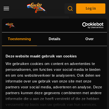
Log in
Promotions
Toestemming
Details
Over
Deze website maakt gebruik van cookies
We gebruiken cookies om content en advertenties te
personaliseren, om functies voor social media te bieden
en om ons websiteverkeer te analyseren. Ook delen we
informatie over uw gebruik van onze site met onze
partners voor social media, adverteren en analyse. Deze
partners kunnen deze gegevens combineren met andere
informatie die u aan ze heeft verstrekt of die ze hebben
verzameld op basis van uw gebruik van hun services.