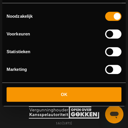
Toestemmingsselectie
Noodzakelijk
Privacy Policy
About us
Voorkeuren
Responsible Gambling
Terms & Conditions
Banking
FAQ
Contact us
Statistieken
lucky7casino.nl wordt geëxploiteerd door de Noord Zuid Alliantie BV,
dit bedrijf is gevestigd aan de Bieslookstraat 31, Unit A4, 9731 HH te
Groningen Nederland en geregistreerd bij de Kamer van Koophandel
onder nummer 82364109. De Noord Zuid Alliantie BV heeft voor deze
Marketing
gereguleerde kansspelen in Nederland een licentie ontvangen van de
Kansspelautoriteit onder het nummer ‘2287/01.326.328’.
Gambling can be addictive, please play responsibly. Read
OK
more about
Responsible Gambling
.
1.6.1 [1.87.1]