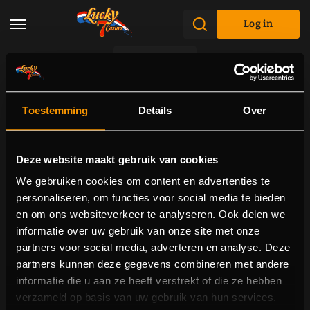
Log in
Promotions
Toestemming
Details
Over
Deze website maakt gebruik van cookies
We gebruiken cookies om content en advertenties te
personaliseren, om functies voor social media te bieden
en om ons websiteverkeer te analyseren. Ook delen we
informatie over uw gebruik van onze site met onze
partners voor social media, adverteren en analyse. Deze
partners kunnen deze gegevens combineren met andere
informatie die u aan ze heeft verstrekt of die ze hebben
verzameld op basis van uw gebruik van hun services.