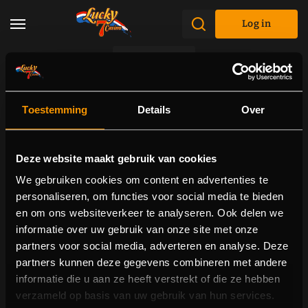
Log in
Promotions
Toestemming
Details
Over
Deze website maakt gebruik van cookies
We gebruiken cookies om content en advertenties te
personaliseren, om functies voor social media te bieden
en om ons websiteverkeer te analyseren. Ook delen we
informatie over uw gebruik van onze site met onze
partners voor social media, adverteren en analyse. Deze
partners kunnen deze gegevens combineren met andere
informatie die u aan ze heeft verstrekt of die ze hebben
verzameld op basis van uw gebruik van hun services.