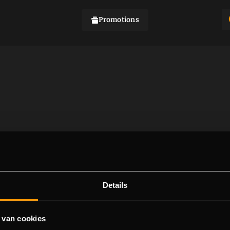
Promotions
Details
 van cookies