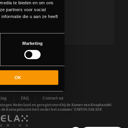
 media te bieden en om ons
ze partners voor social
nformatie die u aan ze heeft
Marketing
OK
ing
FAQ
Contact us
 Groningen Nederland en geregistreerd bij de Kamer van Koophandel
 de Kansspelautoriteit onder het nummer ‘2287/01.326.328’.