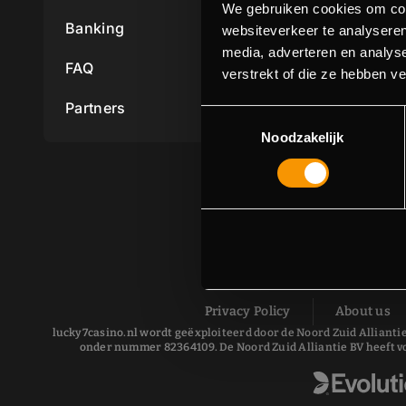
We gebruiken cookies om cont
Banking
websiteverkeer te analyseren
media, adverteren en analys
FAQ
verstrekt of die ze hebben v
Partners
Toestemmingsselectie
Noodzakelijk
Privacy Policy
About us
lucky7casino.nl wordt geëxploiteerd door de Noord Zuid Alliantie
onder nummer 82364109. De Noord Zuid Alliantie BV heeft v