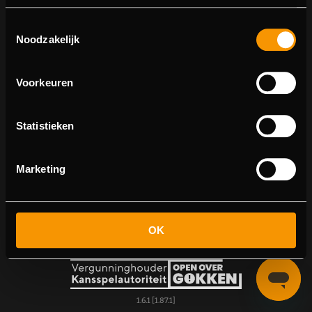
Toestemmingsselectie
Noodzakelijk
Privacy Policy
About us
Voorkeuren
Responsible Gambling
Terms & Conditions
Banking
FAQ
Contact us
Statistieken
lucky7casino.nl wordt geëxploiteerd door de Noord Zuid Alliantie BV,
dit bedrijf is gevestigd aan de Bieslookstraat 31, Unit A4, 9731 HH te
Groningen Nederland en geregistreerd bij de Kamer van Koophandel
onder nummer 82364109. De Noord Zuid Alliantie BV heeft voor deze
Marketing
gereguleerde kansspelen in Nederland een licentie ontvangen van de
Kansspelautoriteit onder het nummer ‘2287/01.326.328’.
Gambling can be addictive, please play responsibly. Read
OK
more about
Responsible Gambling
.
1.6.1 [1.87.1]