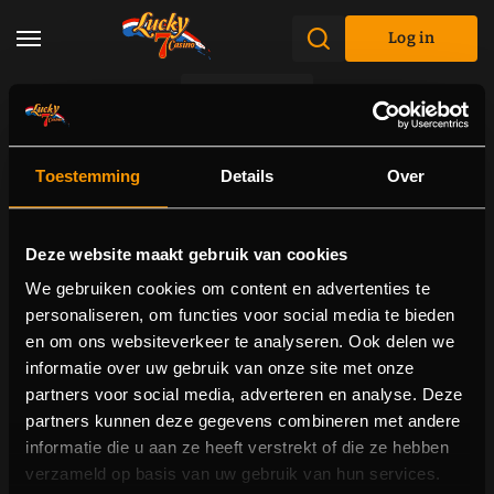
Log in
Promotions
Toestemming
Details
Over
Deze website maakt gebruik van cookies
We gebruiken cookies om content en advertenties te
personaliseren, om functies voor social media te bieden
en om ons websiteverkeer te analyseren. Ook delen we
informatie over uw gebruik van onze site met onze
partners voor social media, adverteren en analyse. Deze
partners kunnen deze gegevens combineren met andere
informatie die u aan ze heeft verstrekt of die ze hebben
verzameld op basis van uw gebruik van hun services.