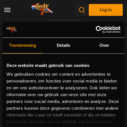
Log in
Promotions
Toestemming
Details
Over
Deze website maakt gebruik van cookies
We gebruiken cookies om content en advertenties te
personaliseren, om functies voor social media te bieden
en om ons websiteverkeer te analyseren. Ook delen we
informatie over uw gebruik van onze site met onze
partners voor social media, adverteren en analyse. Deze
partners kunnen deze gegevens combineren met andere
informatie die u aan ze heeft verstrekt of die ze hebben
verzameld op basis van uw gebruik van hun services.