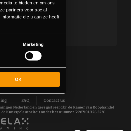
 media te bieden en om ons
ze partners voor social
nformatie die u aan ze heeft
Marketing
OK
ing
FAQ
Contact us
 Groningen Nederland en geregistreerd bij de Kamer van Koophandel
 de Kansspelautoriteit onder het nummer ‘2287/01.326.328’.