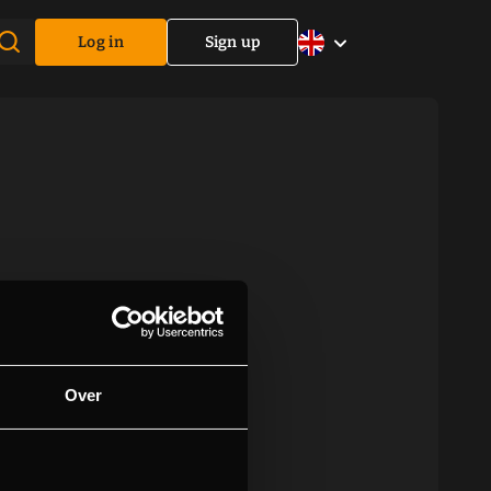
Log in
Sign up
Over