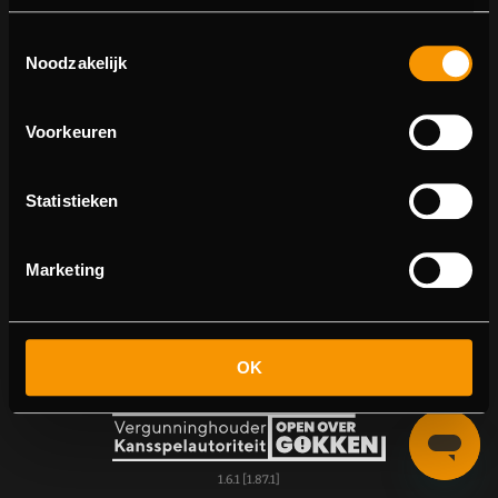
Toestemmingsselectie
Noodzakelijk
Privacy Policy
About us
Voorkeuren
Responsible Gambling
Terms & Conditions
Banking
FAQ
Contact us
Statistieken
lucky7casino.nl wordt geëxploiteerd door de Noord Zuid Alliantie BV,
dit bedrijf is gevestigd aan de Bieslookstraat 31, Unit A4, 9731 HH te
Groningen Nederland en geregistreerd bij de Kamer van Koophandel
onder nummer 82364109. De Noord Zuid Alliantie BV heeft voor deze
Marketing
gereguleerde kansspelen in Nederland een licentie ontvangen van de
Kansspelautoriteit onder het nummer ‘2287/01.326.328’.
Gambling can be addictive, please play responsibly. Read
OK
more about
Responsible Gambling
.
1.6.1 [1.87.1]