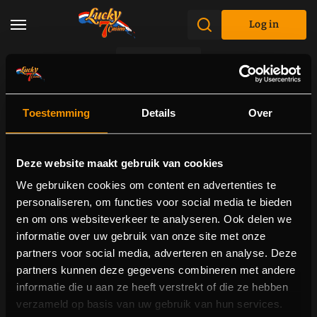
Log in
Promotions
Toestemming
Details
Over
Deze website maakt gebruik van cookies
We gebruiken cookies om content en advertenties te
personaliseren, om functies voor social media te bieden
en om ons websiteverkeer te analyseren. Ook delen we
informatie over uw gebruik van onze site met onze
partners voor social media, adverteren en analyse. Deze
partners kunnen deze gegevens combineren met andere
informatie die u aan ze heeft verstrekt of die ze hebben
verzameld op basis van uw gebruik van hun services.