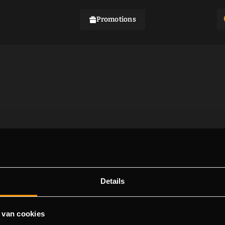
Promotions
Details
 van cookies