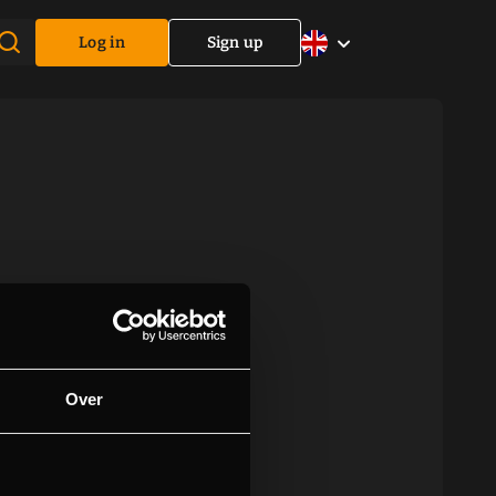
Log in
Sign up
Over