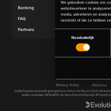
We gebruiken cookies om cont
Banking
websiteverkeer te analyseren
media, adverteren en analys
FAQ
verstrekt of die ze hebben v
Partners
Toestemmingsselectie
Noodzakelijk
Privacy Policy
About us
lucky7casino.nl wordt geëxploiteerd door de Noord Zuid Alliantie
onder nummer 82364109. De Noord Zuid Alliantie BV heeft v