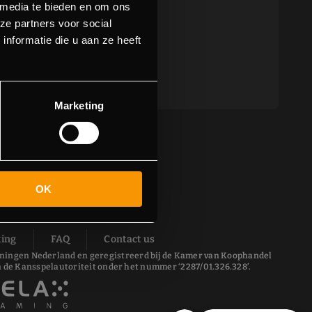
 media te bieden en om ons
ze partners voor social
nformatie die u aan ze heeft
Marketing
OK
ing
FAQ
Contact us
 Groningen Nederland en geregistreerd bij de Kamer van Koophandel
 de Kansspelautoriteit onder het nummer ‘2287/01.326.328’.