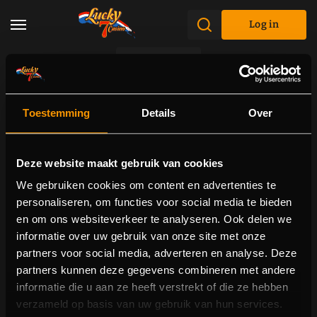
Log in
Promotions
Toestemming
Details
Over
Deze website maakt gebruik van cookies
We gebruiken cookies om content en advertenties te
personaliseren, om functies voor social media te bieden
en om ons websiteverkeer te analyseren. Ook delen we
informatie over uw gebruik van onze site met onze
partners voor social media, adverteren en analyse. Deze
partners kunnen deze gegevens combineren met andere
informatie die u aan ze heeft verstrekt of die ze hebben
verzameld op basis van uw gebruik van hun services.