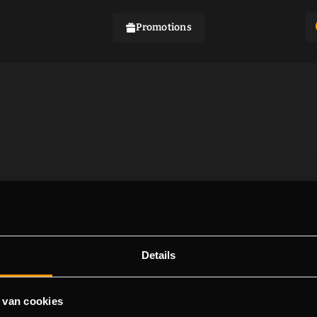
Promotions
Details
 van cookies