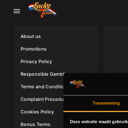
About us
Promotions
Privacy Policy
Responsible Gambling
Terms and Conditions
Complaint Procedure
Toestemming
Cookies Policy
Deze website maakt gebruik
Bonus Terms