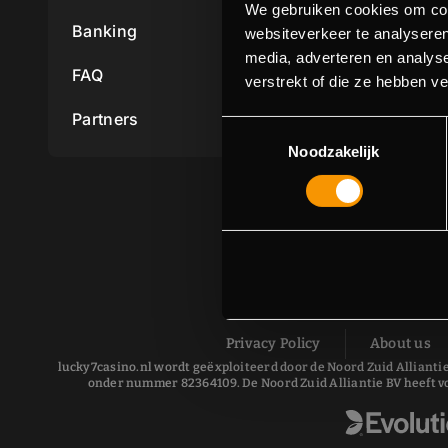
We gebruiken cookies om cont
Banking
websiteverkeer te analyseren
media, adverteren en analys
FAQ
verstrekt of die ze hebben v
Partners
Toestemmingsselectie
Noodzakelijk
Privacy Policy
About us
lucky7casino.nl wordt geëxploiteerd door de Noord Zuid Alliantie
onder nummer 82364109. De Noord Zuid Alliantie BV heeft v