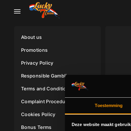
About us
Promotions
Privacy Policy
Responsible Gambling
Terms and Conditions
Complaint Procedure
Toestemming
Cookies Policy
Deze website maakt gebruik
Bonus Terms