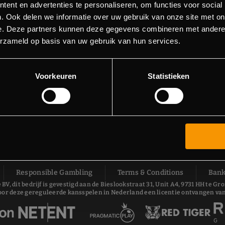
ent en advertenties te personaliseren, om functies voor social
. Ook delen we informatie over uw gebruik van onze site met on
e. Deze partners kunnen deze gegevens combineren met andere i
erzameld op basis van uw gebruik van hun services.
Voorkeuren
Statistieken
Responsible Gambling
Terms & Conditions
Bank
 BV, dit bedrijf is gevestigd aan de Bieslookstraat 31, Unit A4, 9731 HH te
oor deze gereguleerde kansspelen in Nederland een licentie ontvangen van