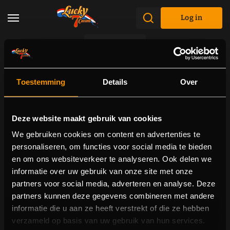
Log in
Promotions
Toestemming
Details
Over
Deze website maakt gebruik van cookies
We gebruiken cookies om content en advertenties te
personaliseren, om functies voor social media te bieden
en om ons websiteverkeer te analyseren. Ook delen we
informatie over uw gebruik van onze site met onze
partners voor social media, adverteren en analyse. Deze
partners kunnen deze gegevens combineren met andere
informatie die u aan ze heeft verstrekt of die ze hebben
verzameld op basis van uw gebruik van hun services.