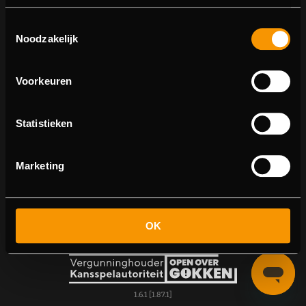
Toestemmingsselectie
Noodzakelijk
Privacy Policy
About us
Voorkeuren
Responsible Gambling
Terms & Conditions
Banking
FAQ
Contact us
Statistieken
lucky7casino.nl wordt geëxploiteerd door de Noord Zuid Alliantie BV,
dit bedrijf is gevestigd aan de Bieslookstraat 31, Unit A4, 9731 HH te
Groningen Nederland en geregistreerd bij de Kamer van Koophandel
onder nummer 82364109. De Noord Zuid Alliantie BV heeft voor deze
Marketing
gereguleerde kansspelen in Nederland een licentie ontvangen van de
Kansspelautoriteit onder het nummer ‘2287/01.326.328’.
Gambling can be addictive, please play responsibly. Read
OK
more about
Responsible Gambling
.
1.6.1 [1.87.1]