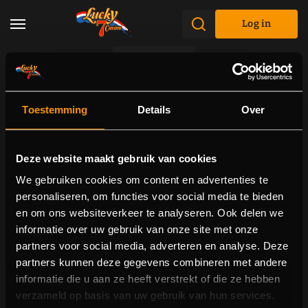
Log in
Promotions
Toestemming
Details
Over
Deze website maakt gebruik van cookies
We gebruiken cookies om content en advertenties te
personaliseren, om functies voor social media te bieden
en om ons websiteverkeer te analyseren. Ook delen we
informatie over uw gebruik van onze site met onze
partners voor social media, adverteren en analyse. Deze
partners kunnen deze gegevens combineren met andere
informatie die u aan ze heeft verstrekt of die ze hebben
verzameld op basis van uw gebruik van hun services.