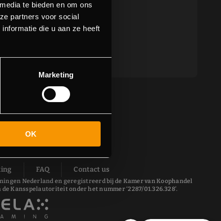
 media te bieden en om ons
ze partners voor social
nformatie die u aan ze heeft
Marketing
OK
ing
FAQ
Contact us
 Groningen Nederland en geregistreerd bij de Kamer van Koophandel
 de Kansspelautoriteit onder het nummer ‘2287/01.326.328’.