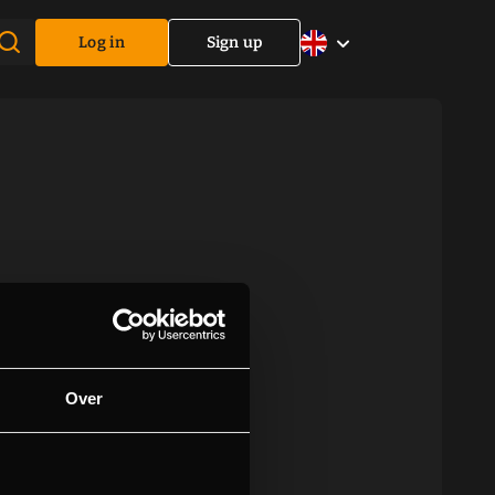
Log in
Sign up
Over