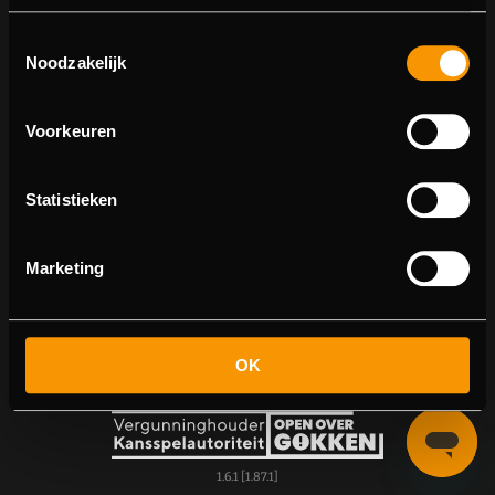
Toestemmingsselectie
Noodzakelijk
Privacy Policy
About us
Voorkeuren
Responsible Gambling
Terms & Conditions
Banking
FAQ
Contact us
Statistieken
lucky7casino.nl wordt geëxploiteerd door de Noord Zuid Alliantie BV,
dit bedrijf is gevestigd aan de Bieslookstraat 31, Unit A4, 9731 HH te
Groningen Nederland en geregistreerd bij de Kamer van Koophandel
onder nummer 82364109. De Noord Zuid Alliantie BV heeft voor deze
Marketing
gereguleerde kansspelen in Nederland een licentie ontvangen van de
Kansspelautoriteit onder het nummer ‘2287/01.326.328’.
Gambling can be addictive, please play responsibly. Read
OK
more about
Responsible Gambling
.
1.6.1 [1.87.1]