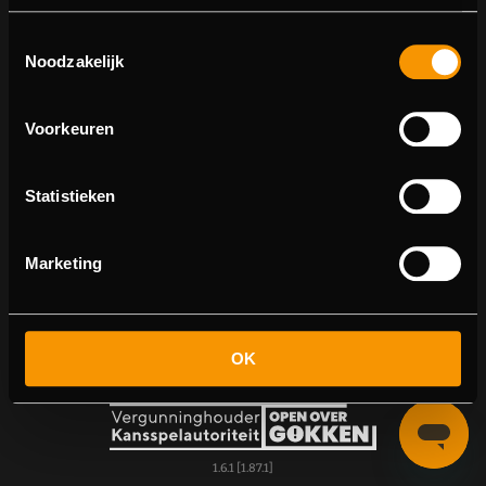
Toestemmingsselectie
Noodzakelijk
Privacy Policy
About us
Voorkeuren
Responsible Gambling
Terms & Conditions
Banking
FAQ
Contact us
Statistieken
lucky7casino.nl wordt geëxploiteerd door de Noord Zuid Alliantie BV,
dit bedrijf is gevestigd aan de Bieslookstraat 31, Unit A4, 9731 HH te
Groningen Nederland en geregistreerd bij de Kamer van Koophandel
onder nummer 82364109. De Noord Zuid Alliantie BV heeft voor deze
Marketing
gereguleerde kansspelen in Nederland een licentie ontvangen van de
Kansspelautoriteit onder het nummer ‘2287/01.326.328’.
Gambling can be addictive, please play responsibly. Read
OK
more about
Responsible Gambling
.
1.6.1 [1.87.1]