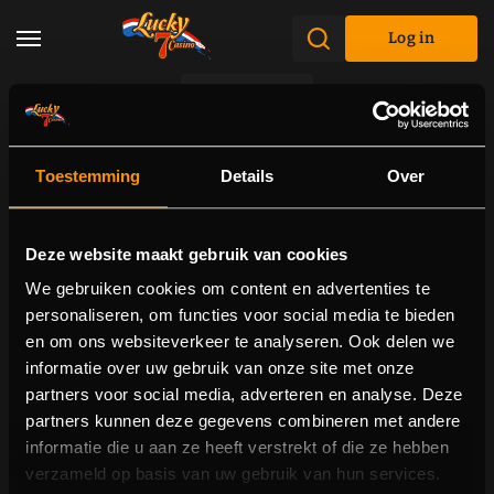
Log in
Promotions
Toestemming
Details
Over
Deze website maakt gebruik van cookies
We gebruiken cookies om content en advertenties te
personaliseren, om functies voor social media te bieden
en om ons websiteverkeer te analyseren. Ook delen we
informatie over uw gebruik van onze site met onze
partners voor social media, adverteren en analyse. Deze
partners kunnen deze gegevens combineren met andere
informatie die u aan ze heeft verstrekt of die ze hebben
verzameld op basis van uw gebruik van hun services.