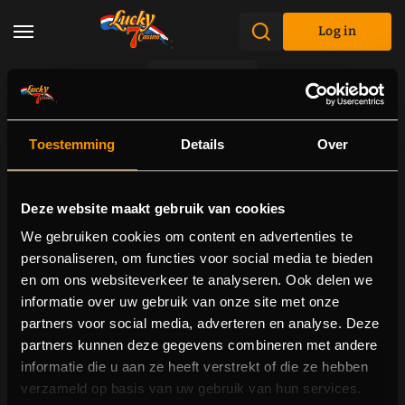
Log in
Promotions
Toestemming
Details
Over
Deze website maakt gebruik van cookies
We gebruiken cookies om content en advertenties te
personaliseren, om functies voor social media te bieden
en om ons websiteverkeer te analyseren. Ook delen we
informatie over uw gebruik van onze site met onze
partners voor social media, adverteren en analyse. Deze
partners kunnen deze gegevens combineren met andere
informatie die u aan ze heeft verstrekt of die ze hebben
verzameld op basis van uw gebruik van hun services.