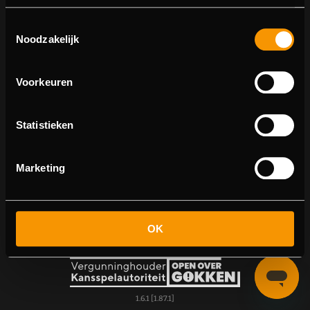
Toestemmingsselectie
Noodzakelijk
Privacy Policy
About us
Voorkeuren
Responsible Gambling
Terms & Conditions
Banking
FAQ
Contact us
Statistieken
lucky7casino.nl wordt geëxploiteerd door de Noord Zuid Alliantie BV,
dit bedrijf is gevestigd aan de Bieslookstraat 31, Unit A4, 9731 HH te
Groningen Nederland en geregistreerd bij de Kamer van Koophandel
onder nummer 82364109. De Noord Zuid Alliantie BV heeft voor deze
Marketing
gereguleerde kansspelen in Nederland een licentie ontvangen van de
Kansspelautoriteit onder het nummer ‘2287/01.326.328’.
Gambling can be addictive, please play responsibly. Read
OK
more about
Responsible Gambling
.
1.6.1 [1.87.1]