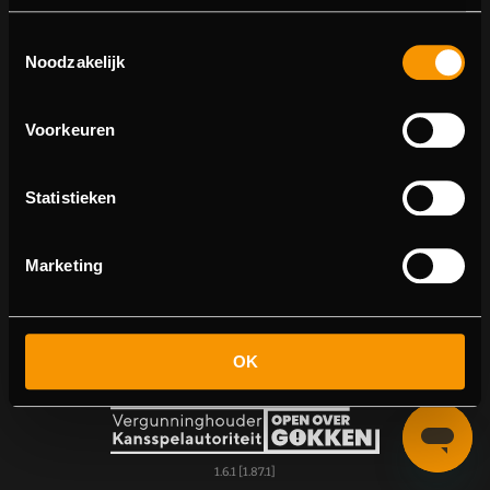
Toestemmingsselectie
Noodzakelijk
Privacy Policy
About us
Voorkeuren
Responsible Gambling
Terms & Conditions
Banking
FAQ
Contact us
Statistieken
lucky7casino.nl wordt geëxploiteerd door de Noord Zuid Alliantie BV,
dit bedrijf is gevestigd aan de Bieslookstraat 31, Unit A4, 9731 HH te
Groningen Nederland en geregistreerd bij de Kamer van Koophandel
onder nummer 82364109. De Noord Zuid Alliantie BV heeft voor deze
Marketing
gereguleerde kansspelen in Nederland een licentie ontvangen van de
Kansspelautoriteit onder het nummer ‘2287/01.326.328’.
Gambling can be addictive, please play responsibly. Read
OK
more about
Responsible Gambling
.
1.6.1 [1.87.1]