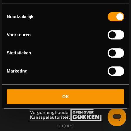
Toestemmingsselectie
Noodzakelijk
Privacy Policy
About us
Voorkeuren
Responsible Gambling
Terms & Conditions
Banking
FAQ
Contact us
Statistieken
lucky7casino.nl wordt geëxploiteerd door de Noord Zuid Alliantie BV,
dit bedrijf is gevestigd aan de Bieslookstraat 31, Unit A4, 9731 HH te
Groningen Nederland en geregistreerd bij de Kamer van Koophandel
onder nummer 82364109. De Noord Zuid Alliantie BV heeft voor deze
Marketing
gereguleerde kansspelen in Nederland een licentie ontvangen van de
Kansspelautoriteit onder het nummer ‘2287/01.326.328’.
Gambling can be addictive, please play responsibly. Read
OK
more about
Responsible Gambling
.
1.6.1 [1.87.1]