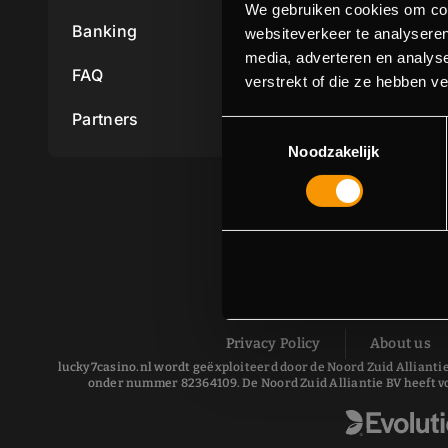
We gebruiken cookies om cont
Banking
websiteverkeer te analyseren
media, adverteren en analys
FAQ
verstrekt of die ze hebben v
Partners
Toestemmingsselectie
Noodzakelijk
Privacy Policy
About us
lucky7casino.nl wordt geëxploiteerd door de Noord Zuid Alliantie
onder nummer 82364109. De Noord Zuid Alliantie BV heeft v