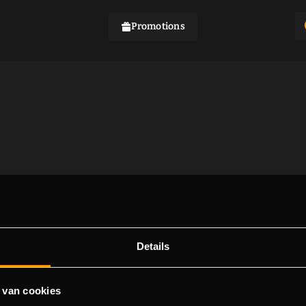
Promotions
Details
 van cookies