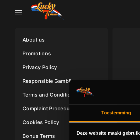
About us
Promotions
Privacy Policy
Responsible Gambling
Terms and Conditions
Complaint Procedure
Toestemming
Cookies Policy
Deze website maakt gebruik
Bonus Terms