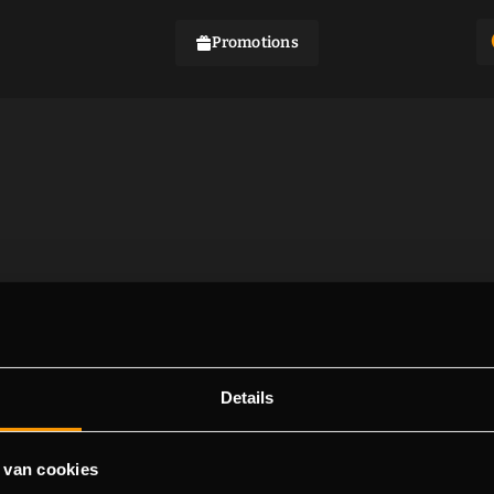
Promotions
Details
 van cookies