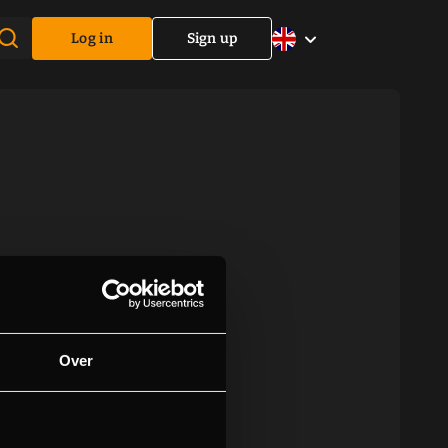
Log in
Sign up
Over