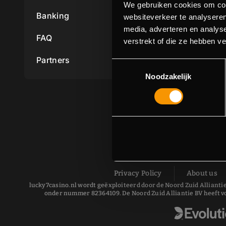
We gebruiken cookies om cont
Banking
websiteverkeer te analyseren
media, adverteren en analys
FAQ
verstrekt of die ze hebben v
Partners
Toestemmingsselectie
Noodzakelijk
Privacy Policy
About us
lucky7casino.nl wordt geëxploiteerd door de Noord Zuid Alliantie
onder nummer 82364109. De Noord Zuid Alliantie BV heeft v