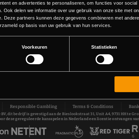
ent en advertenties te personaliseren, om functies voor social
. Ook delen we informatie over uw gebruik van onze site met on
e. Deze partners kunnen deze gegevens combineren met andere i
erzameld op basis van uw gebruik van hun services.
Voorkeuren
Statistieken
Responsible Gambling
Terms & Conditions
Bank
 BV, dit bedrijf is gevestigd aan de Bieslookstraat 31, Unit A4, 9731 HH te
oor deze gereguleerde kansspelen in Nederland een licentie ontvangen van