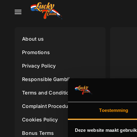
About us
Promotions
Privacy Policy
Responsible Gambling
Terms and Conditions
Complaint Procedure
Toestemming
Cookies Policy
Deze website maakt gebruik
Bonus Terms