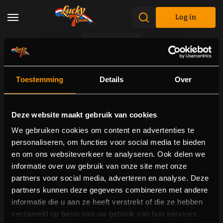
Log in
Promotions
Toestemming
Details
Over
Deze website maakt gebruik van cookies
We gebruiken cookies om content en advertenties te
personaliseren, om functies voor social media te bieden
en om ons websiteverkeer te analyseren. Ook delen we
informatie over uw gebruik van onze site met onze
partners voor social media, adverteren en analyse. Deze
partners kunnen deze gegevens combineren met andere
informatie die u aan ze heeft verstrekt of die ze hebben
verzameld op basis van uw gebruik van hun services.