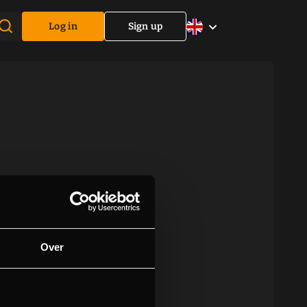
Log in
Sign up
Over