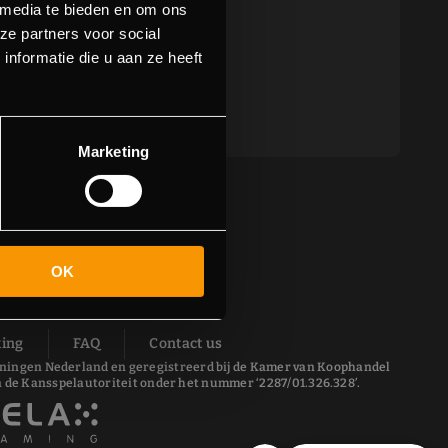
 media te bieden en om ons
ze partners voor social
nformatie die u aan ze heeft
Marketing
OK
ing
FAQ
Contact us
 Groningen Nederland en geregistreerd bij de Kamer van Koophandel
 de Kansspelautoriteit onder het nummer ‘2287/01.326.328’.