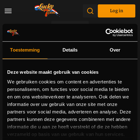
Log in
Promotions
Toestemming
Details
Over
Deze website maakt gebruik van cookies
We gebruiken cookies om content en advertenties te
personaliseren, om functies voor social media te bieden
en om ons websiteverkeer te analyseren. Ook delen we
informatie over uw gebruik van onze site met onze
partners voor social media, adverteren en analyse. Deze
partners kunnen deze gegevens combineren met andere
informatie die u aan ze heeft verstrekt of die ze hebben
verzameld op basis van uw gebruik van hun services.