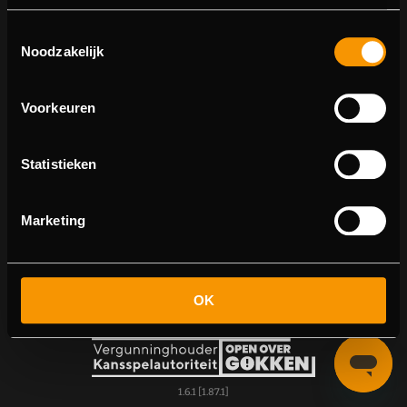
Toestemmingsselectie
Noodzakelijk
Privacy Policy
About us
Voorkeuren
Responsible Gambling
Terms & Conditions
Banking
FAQ
Contact us
Statistieken
lucky7casino.nl wordt geëxploiteerd door de Noord Zuid Alliantie BV,
dit bedrijf is gevestigd aan de Bieslookstraat 31, Unit A4, 9731 HH te
Groningen Nederland en geregistreerd bij de Kamer van Koophandel
onder nummer 82364109. De Noord Zuid Alliantie BV heeft voor deze
Marketing
gereguleerde kansspelen in Nederland een licentie ontvangen van de
Kansspelautoriteit onder het nummer ‘2287/01.326.328’.
Gambling can be addictive, please play responsibly. Read
OK
more about
Responsible Gambling
.
1.6.1 [1.87.1]