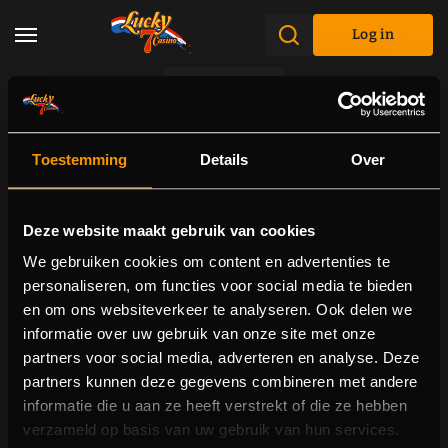
Log in
Promotions
Toestemming
Details
Over
Deze website maakt gebruik van cookies
We gebruiken cookies om content en advertenties te
personaliseren, om functies voor social media te bieden
en om ons websiteverkeer te analyseren. Ook delen we
informatie over uw gebruik van onze site met onze
partners voor social media, adverteren en analyse. Deze
partners kunnen deze gegevens combineren met andere
informatie die u aan ze heeft verstrekt of die ze hebben
verzameld op basis van uw gebruik van hun services.