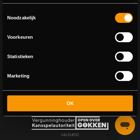
Toestemmingsselectie
Noodzakelijk
Privacy Policy
About us
Voorkeuren
Responsible Gambling
Terms & Conditions
Banking
FAQ
Contact us
Statistieken
lucky7casino.nl wordt geëxploiteerd door de Noord Zuid Alliantie BV,
dit bedrijf is gevestigd aan de Bieslookstraat 31, Unit A4, 9731 HH te
Groningen Nederland en geregistreerd bij de Kamer van Koophandel
onder nummer 82364109. De Noord Zuid Alliantie BV heeft voor deze
Marketing
gereguleerde kansspelen in Nederland een licentie ontvangen van de
Kansspelautoriteit onder het nummer ‘2287/01.326.328’.
Gambling can be addictive, please play responsibly. Read
OK
more about
Responsible Gambling
.
1.6.1 [1.87.1]