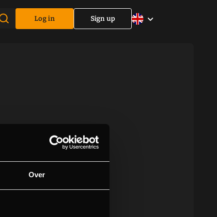
Log in
Sign up
Over