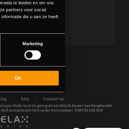
 media te bieden en om ons
ze partners voor social
nformatie die u aan ze heeft
Marketing
OK
ing
FAQ
Contact us
 Groningen Nederland en geregistreerd bij de Kamer van Koophandel
 de Kansspelautoriteit onder het nummer ‘2287/01.326.328’.