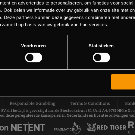
ent en advertenties te personaliseren, om functies voor social
. Ook delen we informatie over uw gebruik van onze site met on
e. Deze partners kunnen deze gegevens combineren met andere i
erzameld op basis van uw gebruik van hun services.
Voorkeuren
Statistieken
Responsible Gambling
Terms & Conditions
Bank
 BV, dit bedrijf is gevestigd aan de Bieslookstraat 31, Unit A4, 9731 HH te
oor deze gereguleerde kansspelen in Nederland een licentie ontvangen van