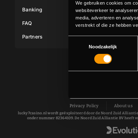
We gebruiken cookies om cont
Banking
websiteverkeer te analyseren
media, adverteren en analys
FAQ
verstrekt of die ze hebben v
Partners
Toestemmingsselectie
Noodzakelijk
Privacy Policy
About us
lucky7casino.nl wordt geëxploiteerd door de Noord Zuid Alliantie
onder nummer 82364109. De Noord Zuid Alliantie BV heeft v